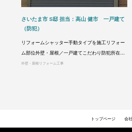
さいたま市 S邸 担当：高山 健市 一戸建て
（防犯）
リフォームシャッター手動タイプを施工リフォー
ム部位外壁・屋根／一戸建てこだわり防犯所在地
埼玉県施工後外壁・屋根Befor
外壁・屋根リフォーム工事
トップページ
会