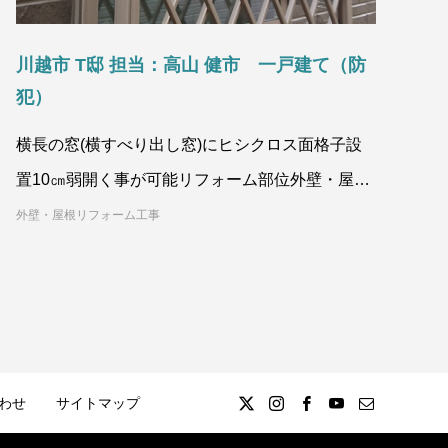
川越市 T邸 担当：高山 健市 一戸建て（防
犯）
横長の窓(横すべり出し窓)にヒシクロス面格子設
置10㎝弱開く事が可能リフォーム部位外壁・屋根
／一戸建てこだわり防犯所在地埼玉県
外壁・屋根リフォーム工事
わせ
サイトマップ