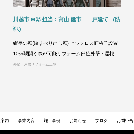
川越市 M邸 担当：高山 健市 一戸建て （防
犯）
縦長の窓(縦すべり出し窓) ヒシクロス面格子設置
10㎝弱開く事が可能リフォーム部位外壁・屋根／
一戸建てこだわり防犯所在地埼玉県
外壁・屋根リフォーム工事
社案内
事業内容
施工事例
お知らせ
ブログ
お問い合